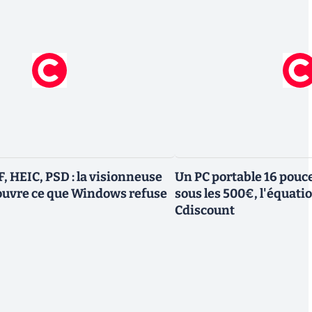
, HEIC, PSD : la visionneuse
Un PC portable 16 pouc
 ouvre ce que Windows refuse
sous les 500€, l'équati
Cdiscount