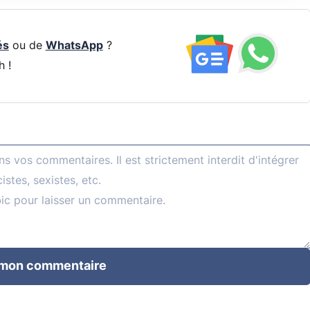
és
ou de
WhatsApp
?
h !
 mon commentaire