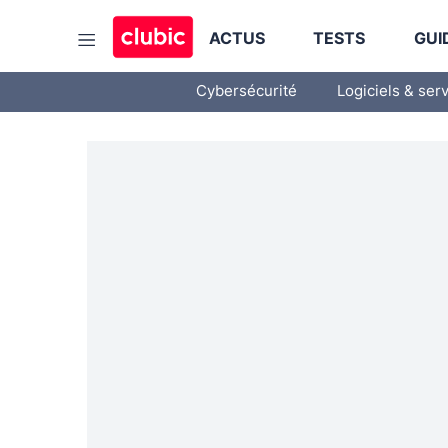
ACTUS
TESTS
GUI
Cybersécurité
Logiciels & ser