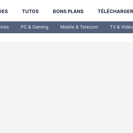
DES
TUTOS
BONS PLANS
TÉLÉCHARGE
vices
PC & Gaming
Mobile & Telecom
TV & Vidé