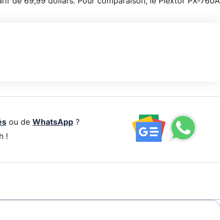
rif de 69,99 dollars. Pour comparaison, le Plextor PX-760A
és
ou de
WhatsApp
?
h !