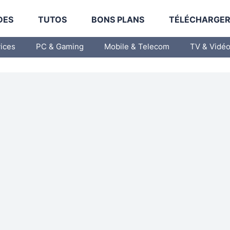
DES
TUTOS
BONS PLANS
TÉLÉCHARGE
vices
PC & Gaming
Mobile & Telecom
TV & Vidé