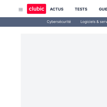
ACTUS
TESTS
GUI
Cybersécurité
Logiciels & ser