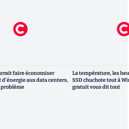
urrait faire économiser
La température, les heur
d'énergie aux data centers,
SSD chuchote tout à Win
un problème
gratuit vous dit tout