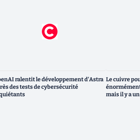
enAI ralentit le développement d'Astra
Le cuivre po
rès des tests de cybersécurité
énormément 
quiétants
mais il y a 