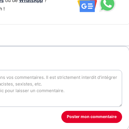
és
ou de
WhatsApp
?
h !
Poster mon commentaire