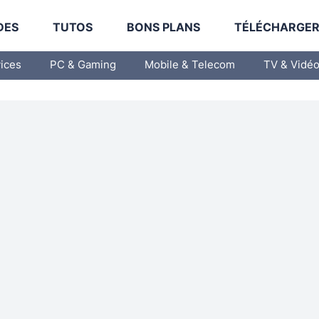
DES
TUTOS
BONS PLANS
TÉLÉCHARGE
vices
PC & Gaming
Mobile & Telecom
TV & Vidé