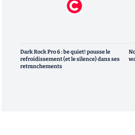
Dark Rock Pro 6 : be quiet! pousse le
No
refroidissement (et le silence) dans ses
wa
retranchements