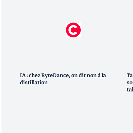
IA : chez ByteDance, on dit non à la
Ta
distillation
so
ta