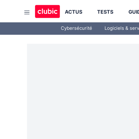
ACTUS
TESTS
GUI
Cybersécurité
Logiciels & ser