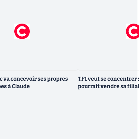
ic va concevoir ses propres
TF1 veut se concentrer 
es à Claude
pourrait vendre sa fili