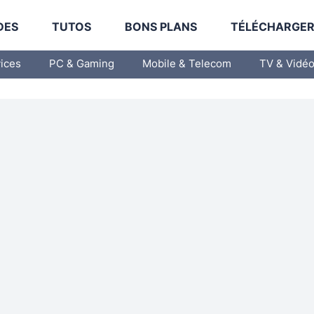
DES
TUTOS
BONS PLANS
TÉLÉCHARGE
vices
PC & Gaming
Mobile & Telecom
TV & Vidé