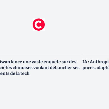
iwan lance une vaste enquête sur des
IA : Anthrop
ciétés chinoises voulant débaucher ses
puces adapté
lents de la tech