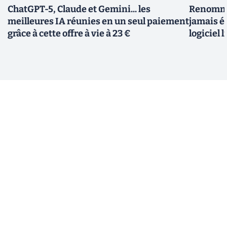
ChatGPT-5, Claude et Gemini... les
Renommer
meilleures IA réunies en un seul paiement
jamais ét
grâce à cette offre à vie à 23 €
logiciel l