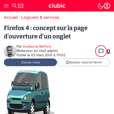
Accueil
Logiciels & services
Firefox 4 : concept sur la page
d'ouverture d'un onglet
Par
Guillaume Belfiore
0
Rédacteur en chef adjoint
Publié le
03 mars 2010 à 11h52
Suivez-nous
Ajoutez-nous en favori