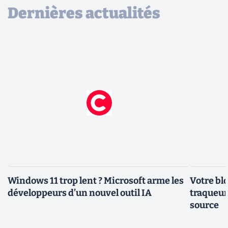
Dernières actualités
Windows 11 trop lent ? Microsoft arme les
Votre bl
développeurs d’un nouvel outil IA
traqueurs
source