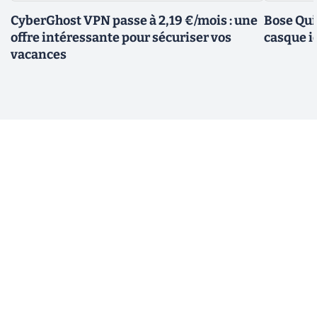
CyberGhost VPN passe à 2,19 €/mois : une
Bose Qui
offre intéressante pour sécuriser vos
casque i
vacances