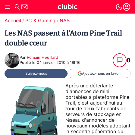
Accueil
PC & Gaming
NAS
Les NAS passent à l'Atom Pine Trail
double cœur
Par
Romain Heuillard
0
Publié le
04 janvier 2010 à 18h16
Suivez-nous
Ajoutez-nous en favori
Après une déferlante
d'annonces de mini
portables à plateforme Pine
Trail, c'est aujourd'hui au
tour de deux fabricants de
serveurs de stockage en
réseau d'annoncer de
nouveaux modèles adoptant
la seconde génération du