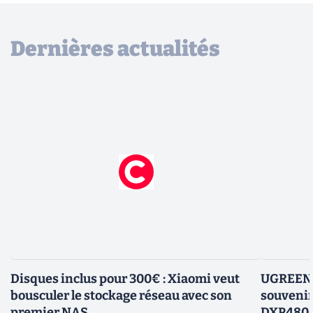
Dernières actualités
Disques inclus pour 300€ : Xiaomi veut
UGREEN P
bousculer le stockage réseau avec son
souvenir
premier NAS
DXP4800 