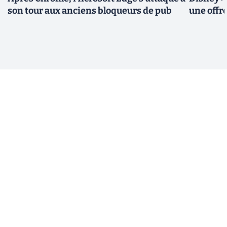
son tour aux anciens bloqueurs de pub
une offre