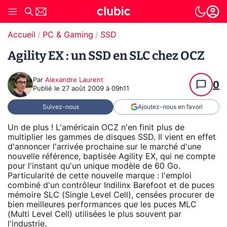
Accueil
PC & Gaming
SSD
Agility EX : un SSD en SLC chez OCZ
Par
Alexandre Laurent
0
Publié le
27 août 2009 à 09h11
Suivez-nous
Ajoutez-nous en favori
Un de plus ! L'américain OCZ n'en finit plus de
multiplier les gammes de disques SSD. Il vient en effet
d'annoncer l'arrivée prochaine sur le marché d'une
nouvelle référence, baptisée Agility EX, qui ne compte
pour l'instant qu'un unique modèle de 60 Go.
Particularité de cette nouvelle marque : l'emploi
combiné d'un contrôleur Indilinx Barefoot et de puces
mémoire SLC (Single Level Cell), censées procurer de
bien meilleures performances que les puces MLC
(Multi Level Cell) utilisées le plus souvent par
l'industrie.