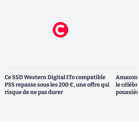
Ce SSD Western Digital 1To compatible
Amazon c
PS5 repasse sous les 200 €, une offre qui
le célèbr
risque de ne pas durer
poussièr