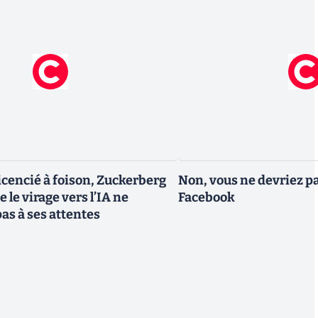
icencié à foison, Zuckerberg
Non, vous ne devriez pa
 le virage vers l’IA ne
Facebook
as à ses attentes