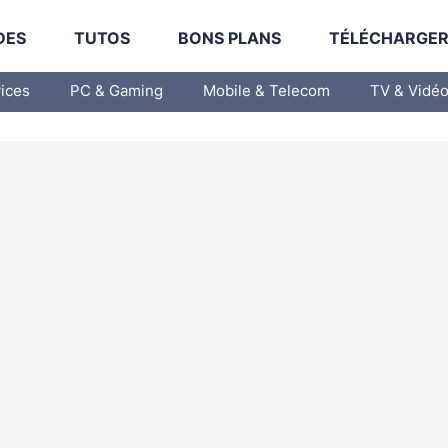
DES
TUTOS
BONS PLANS
TÉLÉCHARGE
vices
PC & Gaming
Mobile & Telecom
TV & Vidé