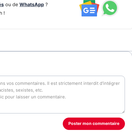
és
ou de
WhatsApp
?
h !
Poster mon commentaire