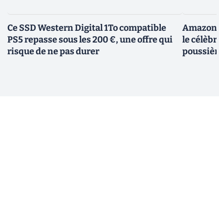
Ce SSD Western Digital 1To compatible
Amazon c
PS5 repasse sous les 200 €, une offre qui
le célèbr
risque de ne pas durer
poussièr