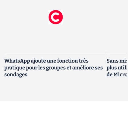
WhatsApp ajoute une fonction très
Sans mis
pratique pour les groupes et améliore ses
plus util
sondages
de Micro