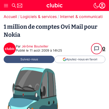
Accueil
Logiciels & services
Internet & communication
1 million de comptes Ovi Mail pour
Nokia
Par
Jérôme Bouteiller
0
Publié le
11 août 2009 à 14h25
Suivez-nous
Ajoutez-nous en favori