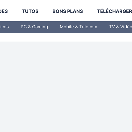
DES
TUTOS
BONS PLANS
TÉLÉCHARGE
vices
PC & Gaming
Mobile & Telecom
TV & Vidé