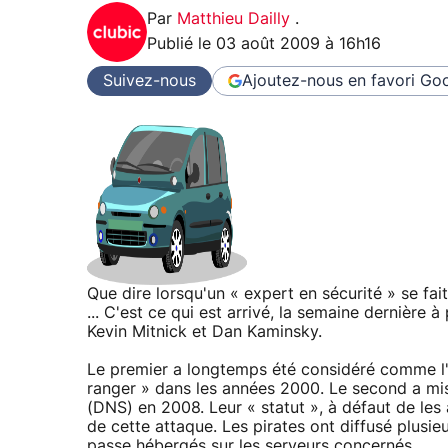
Par
Matthieu Dailly
.
Publié le
03 août 2009 à 16h16
Suivez-nous
Ajoutez-nous en favori
Goo
Que dire lorsqu'un « expert en sécurité » se fai
... C'est ce qui est arrivé, la semaine dernière 
Kevin Mitnick et Dan Kaminsky.
Le premier a longtemps été considéré comme l'
ranger » dans les années 2000. Le second a mi
(DNS) en 2008. Leur « statut », à défaut de les a
de cette attaque. Les pirates ont diffusé plusieu
passe hébergés sur les serveurs concernés.