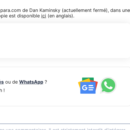
 doxpara.com de Dan Kaminsky (actuellement fermé), dans une
opie est disponible
ici
(en anglais).
és
ou de
WhatsApp
?
h !