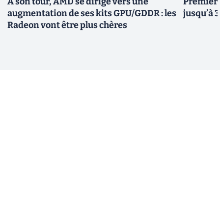
À son tour, AMD se dirige vers une
Premiers
augmentation de ses kits GPU/GDDR : les
jusqu’à 
Radeon vont être plus chères