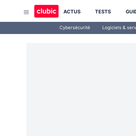
ACTUS
TESTS
GUI
Cybersécurité
Logiciels & ser