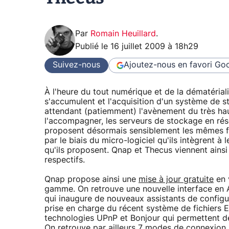
Par
Romain Heuillard
.
Publié le
16 juillet 2009 à 18h29
Suivez-nous
Ajoutez-nous en favori
Goo
À l'heure du tout numérique et de la dématériali
s'accumulent et l'acquisition d'un système de s
attendant (patiemment) l'avènement du très hau
l'accompagner, les serveurs de stockage en rése
proposent désormais sensiblement les mêmes fon
par le biais du micro-logiciel qu'ils intègrent 
qu'ils proposent. Qnap et Thecus viennent ainsi 
respectifs.
Qnap propose ainsi une
mise à jour gratuite
en 
gamme. On retrouve une nouvelle interface en A
qui inaugure de nouveaux assistants de configur
prise en charge du récent système de fichiers 
technologies UPnP et Bonjour qui permettent de
On retrouve par ailleurs 7 modes de connexion, 