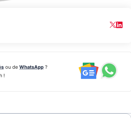
és
ou de
WhatsApp
?
h !