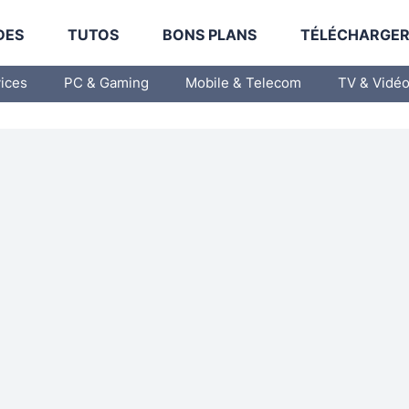
DES
TUTOS
BONS PLANS
TÉLÉCHARGE
vices
PC & Gaming
Mobile & Telecom
TV & Vidé