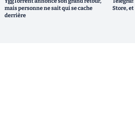
YggTorrent annonce son grand retour,
Telegram
mais personne ne sait qui se cache
Store, et
derrière