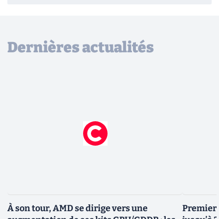
Dernières actualités
À son tour, AMD se dirige vers une
Premiers