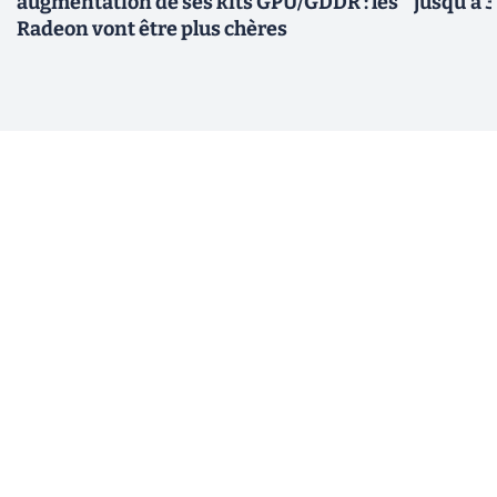
augmentation de ses kits GPU/GDDR : les
jusqu’à 
Radeon vont être plus chères