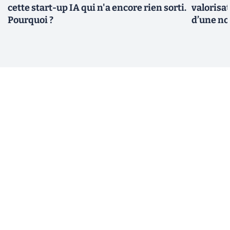
cette start-up IA qui n'a encore rien sorti.
valorisat
Pourquoi ?
d’une no