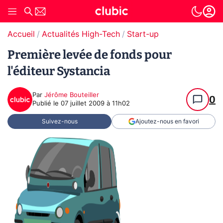
Accueil
Actualités High-Tech
Start-up
Première levée de fonds pour
l'éditeur Systancia
Par
Jérôme Bouteiller
0
Publié le
07 juillet 2009 à 11h02
Suivez-nous
Ajoutez-nous en favori