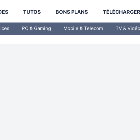
DES
TUTOS
BONS PLANS
TÉLÉCHARGE
vices
PC & Gaming
Mobile & Telecom
TV & Vidé