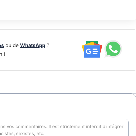
és
ou de
WhatsApp
?
h !