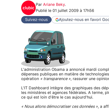
Par
Ariane Beky
.
Publié le
01 juillet 2009 à 17h56
Suivez-nous
Ajoutez-nous en favori
Goo
L'administration Obama a annoncé mardi complé
dépenses publiques en matière de technologies d
opération
« transparence »
, rassurer une opinio
L'IT Dashboard intègre des graphiques des dépen
les ministères et agences fédérales. A terme, p
ce qui est loin d'être le cas aujourd'hui.
« Nous allons démocratiser ces données »
, a a