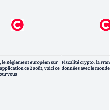
, le Règlement européen sur
Fiscalité crypto : la Fr
 application ce 2 août, voici ce
données avec le monde
our vous