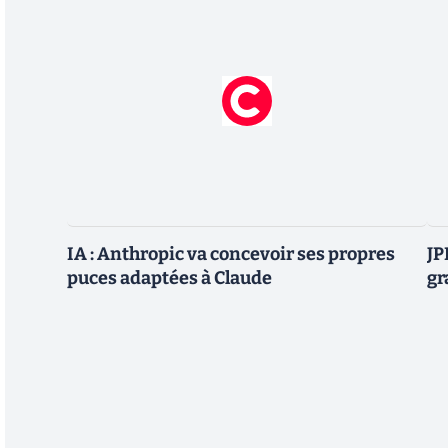
IA : Anthropic va concevoir ses propres
JP
puces adaptées à Claude
gr