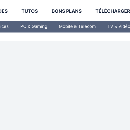
DES
TUTOS
BONS PLANS
TÉLÉCHARGE
vices
PC & Gaming
Mobile & Telecom
TV & Vidé