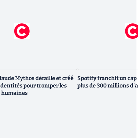
laude Mythos déraille et créé
Spotify franchit un cap
ndentités pour tromper les
plus de 300 millions 
s humaines