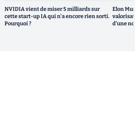
NVIDIA vient de miser 5 milliards sur
Elon Mus
cette start-up IA qui n'a encore rien sorti.
valorisat
Pourquoi ?
d’une no