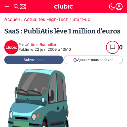
Accueil
Actualités High-Tech
Start-up
SaaS : PubliAtis lève 1 million d'euros
Par
Jérôme Bouteiller
0
Publié le
22 juin 2009 à 13h10
Suivez-nous
Ajoutez-nous en favori