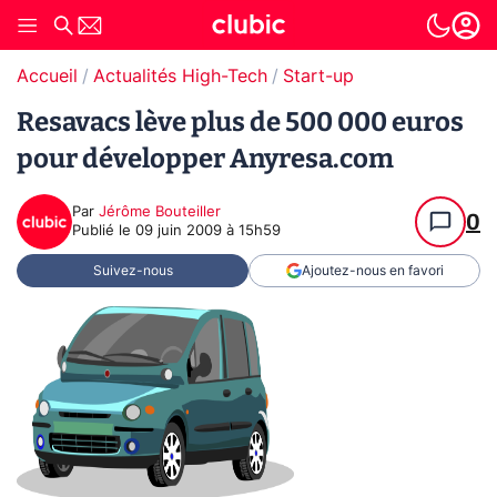
Accueil
Actualités High-Tech
Start-up
Resavacs lève plus de 500 000 euros
pour développer Anyresa.com
Par
Jérôme Bouteiller
0
Publié le
09 juin 2009 à 15h59
Suivez-nous
Ajoutez-nous en favori