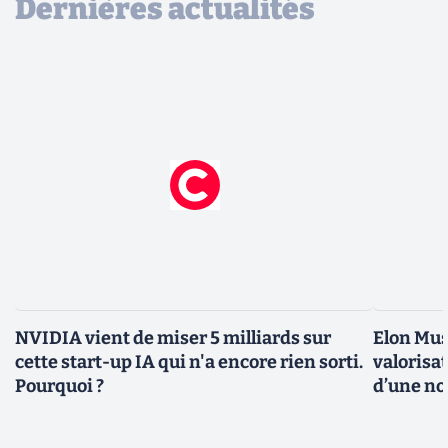
Dernières actualités
NVIDIA vient de miser 5 milliards sur
Elon Mus
cette start-up IA qui n'a encore rien sorti.
valorisat
Pourquoi ?
d’une no