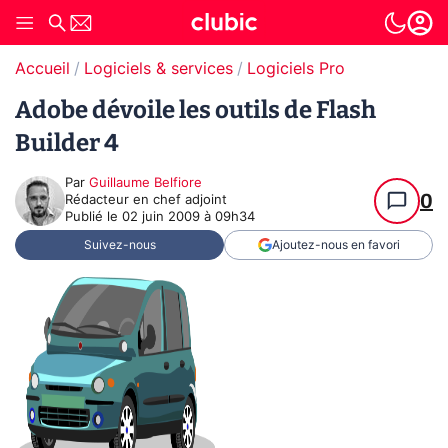
Accueil
Logiciels & services
Logiciels Pro
Adobe dévoile les outils de Flash
Builder 4
Par
Guillaume Belfiore
0
Rédacteur en chef adjoint
Publié le
02 juin 2009 à 09h34
Suivez-nous
Ajoutez-nous en favori