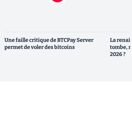
Une faille critique de BTCPay Server
La renais
permet de voler des bitcoins
tombe, m
2026 ?