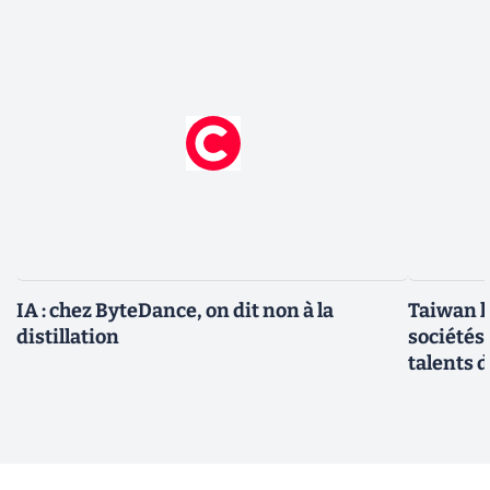
IA : chez ByteDance, on dit non à la
Taiwan l
distillation
sociétés
talents d