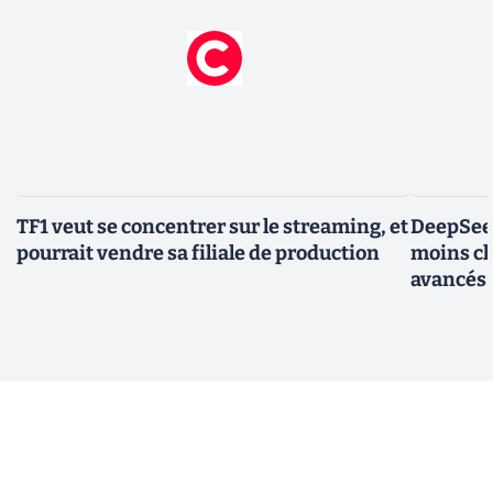
TF1 veut se concentrer sur le streaming, et
DeepSeek 
pourrait vendre sa filiale de production
moins ch
avancés