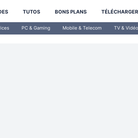
DES
TUTOS
BONS PLANS
TÉLÉCHARGE
vices
PC & Gaming
Mobile & Telecom
TV & Vidé