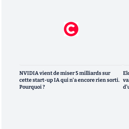
NVIDIA vient de miser 5 milliards sur
El
cette start-up IA qui n'a encore rien sorti.
va
Pourquoi ?
d’