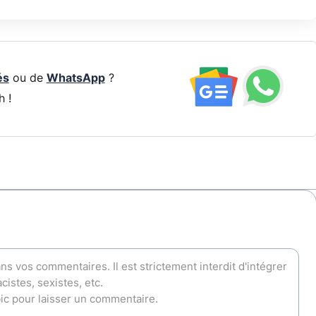
és
ou de
WhatsApp
?
h !