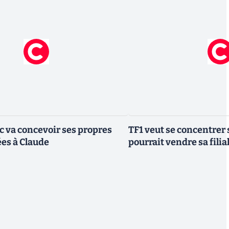
ic va concevoir ses propres
TF1 veut se concentrer 
es à Claude
pourrait vendre sa fili