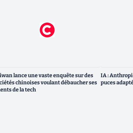
iwan lance une vaste enquête sur des
IA : Anthrop
ciétés chinoises voulant débaucher ses
puces adapté
lents de la tech