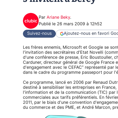
Par
Ariane Beky
.
Publié le
26 mars 2009 à 12h52
Suivez-nous
Ajoutez-nous en favori
Goo
Les frères ennemis, Microsoft et Google se son
l'invitation des secrétaires d'Etat Novelli (co
d'une conférence de presse, Eric Boustouller, c
Carduner, directeur général de Google France 
d'engagement avec le CEFAC° représenté par le 
dans le cadre du programme passeport pour l'
Ce programme, lancé en 2006 par Renaud Dutreil
destiné à sensibiliser les entreprises en Franc
l'information et de la communication (TIC) par le
commerciales aux tarifs préférentiels. En févrie
2011, par le biais d'une convention d'engagemen
du commerce et des PME, et André Marcon, pr