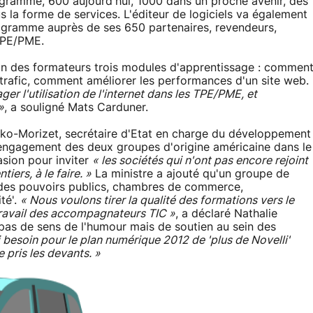
ogramme, 600 aujourd'hui, 1000 dans un proche avenir, des
s la forme de services. L'éditeur de logiciels va également
programme auprès de ses 650 partenaires, revendeurs,
 TPE/PME.
ion des formateurs trois modules d'apprentissage : commen
trafic, comment améliorer les performances d'un site web.
ger l'utilisation de l'internet dans les TPE/PME, et
»
, a souligné Mats Carduner.
usko-Morizet, secrétaire d'Etat en charge du développement
l'engagement des deux groupes d'origine américaine dans le
asion pour inviter
« les sociétés qui n'ont pas encore rejoint
iers, à le faire. »
La ministre a ajouté qu'un groupe de
s des pouvoirs publics, chambres de commerce,
ité'.
« Nous voulons tirer la qualité des formations vers le
 travail des accompagnateurs TIC »
, a déclaré Nathalie
pas de sens de l'humour mais de soutien au sein des
ai besoin pour le plan numérique 2012 de 'plus de Novelli'
 pris les devants. »