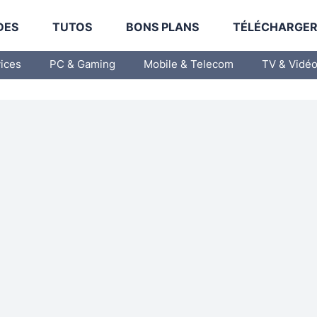
DES
TUTOS
BONS PLANS
TÉLÉCHARGE
vices
PC & Gaming
Mobile & Telecom
TV & Vidé