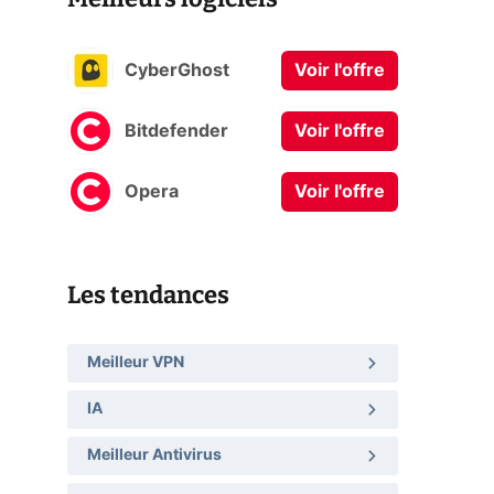
CyberGhost
Voir l'offre
t
Bitdefender
Voir l'offre
Opera
Voir l'offre
Les tendances
Meilleur VPN
IA
Meilleur Antivirus