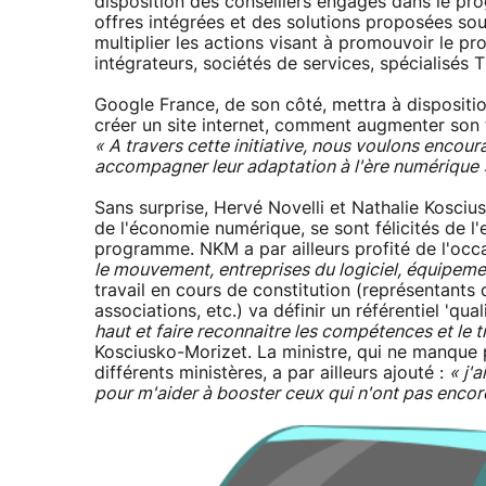
disposition des conseillers engagés dans le pr
offres intégrées et des solutions proposées sou
multiplier les actions visant à promouvoir le 
intégrateurs, sociétés de services, spécialisés
Google France, de son côté, mettra à disposit
créer un site internet, comment augmenter son 
« A travers cette initiative, nous voulons encoura
accompagner leur adaptation à l'ère numérique 
Sans surprise, Hervé Novelli et Nathalie Kosci
de l'économie numérique, se sont félicités de 
programme. NKM a par ailleurs profité de l'occ
le mouvement, entreprises du logiciel, équipement
travail en cours de constitution (représentant
associations, etc.) va définir un référentiel 'qual
haut et faire reconnaitre les compétences et le
Kosciusko-Morizet. La ministre, qui ne manque 
différents ministères, a par ailleurs ajouté :
« j'
pour m'aider à booster ceux qui n'ont pas encore