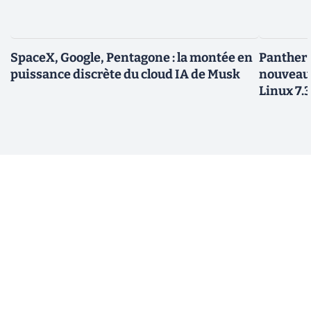
SpaceX, Google, Pentagone : la montée en
Panther L
puissance discrète du cloud IA de Musk
nouveau
Linux 7.