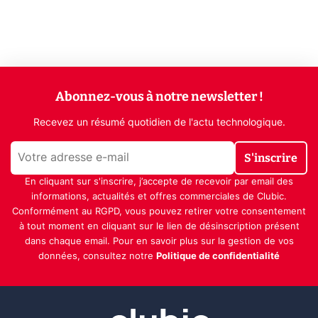
Abonnez-vous à notre newsletter !
Recevez un résumé quotidien de l'actu technologique.
S'inscrire
En cliquant sur s'inscrire, j’accepte de recevoir par email des
informations, actualités et offres commerciales de Clubic.
Conformément au RGPD, vous pouvez retirer votre consentement
à tout moment en cliquant sur le lien de désinscription présent
dans chaque email. Pour en savoir plus sur la gestion de vos
données, consultez notre
Politique de confidentialité