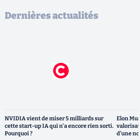
Dernières actualités
NVIDIA vient de miser 5 milliards sur
Elon Mus
cette start-up IA qui n'a encore rien sorti.
valorisat
Pourquoi ?
d’une no