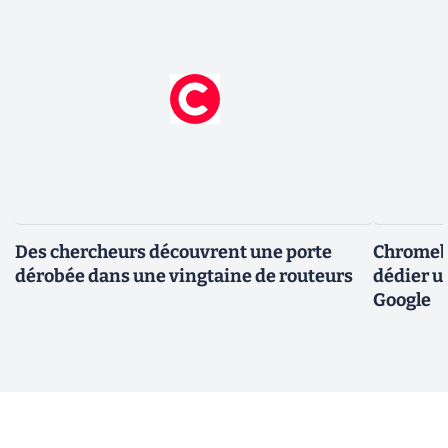
Des chercheurs découvrent une porte
Chromebo
dérobée dans une vingtaine de routeurs
dédier u
Google