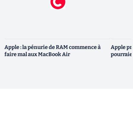
Apple : la pénurie de RAM commence à
Apple pré
faire mal aux MacBook Air
pourraie