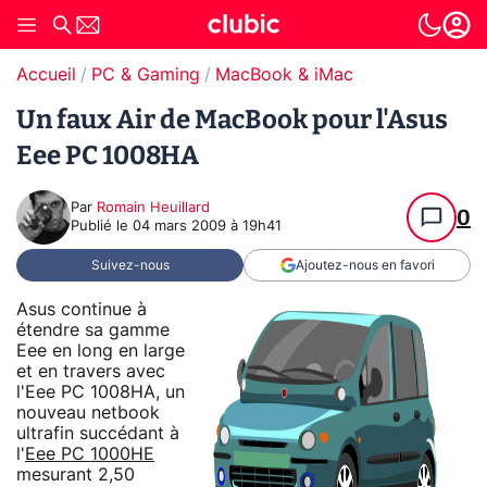
Accueil
PC & Gaming
MacBook & iMac
Un faux Air de MacBook pour l'Asus
Eee PC 1008HA
Par
Romain Heuillard
0
Publié le
04 mars 2009 à 19h41
Suivez-nous
Ajoutez-nous en favori
Asus continue à
étendre sa gamme
Eee en long en large
et en travers avec
l'Eee PC 1008HA, un
nouveau netbook
ultrafin succédant à
l'
Eee PC 1000HE
mesurant 2,50