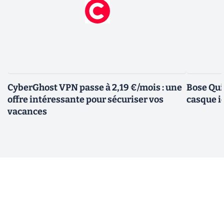
CyberGhost VPN passe à 2,19 €/mois : une
Bose Qui
offre intéressante pour sécuriser vos
casque i
vacances