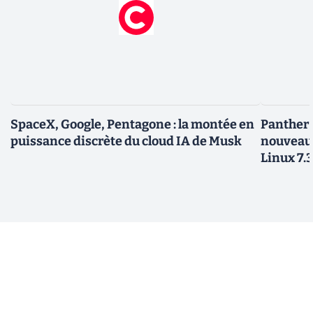
SpaceX, Google, Pentagone : la montée en
Panther L
puissance discrète du cloud IA de Musk
nouveau
Linux 7.