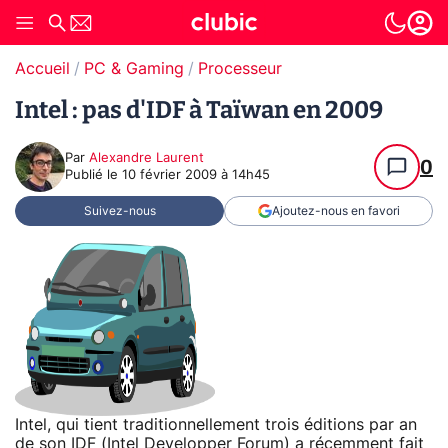
Accueil
PC & Gaming
Processeur
Intel : pas d'IDF à Taïwan en 2009
Par
Alexandre Laurent
0
Publié le
10 février 2009 à 14h45
Suivez-nous
Ajoutez-nous en favori
Intel, qui tient traditionnellement trois éditions par an
de son IDF (Intel Developper Forum) a récemment fait