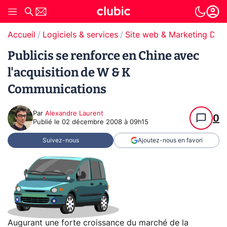
Accueil
Logiciels & services
Site web & Marketing Digit
Publicis se renforce en Chine avec
l'acquisition de W & K
Communications
Par
Alexandre Laurent
0
Publié le
02 décembre 2008 à 09h15
Suivez-nous
Ajoutez-nous en favori
Augurant une forte croissance du marché de la