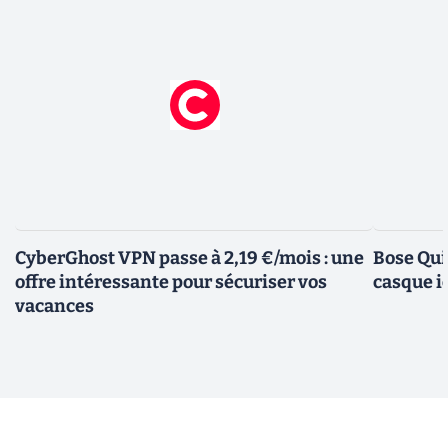
CyberGhost VPN passe à 2,19 €/mois : une
Bose Qui
offre intéressante pour sécuriser vos
casque i
vacances