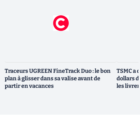
Traceurs UGREEN FineTrack Duo : le bon
TSMC a d
plan à glisser dans sa valise avant de
dollars 
partir en vacances
les livre