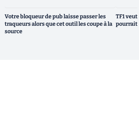
Votre bloqueur de pub laisse passer les
TF1 veut 
traqueurs alors que cet outil les coupe à la
pourrait 
source