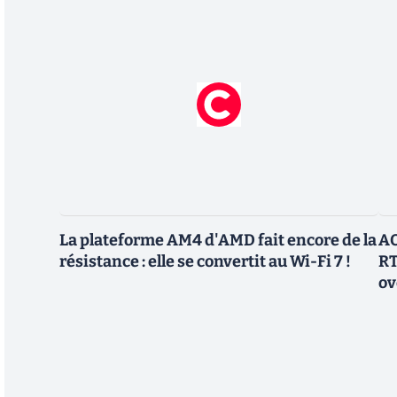
La plateforme AM4 d'AMD fait encore de la
AO
résistance : elle se convertit au Wi-Fi 7 !
RT
ov