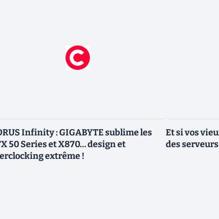
RUS Infinity : GIGABYTE sublime les
Et si vos vi
X 50 Series et X870… design et
des serveurs
erclocking extrême !