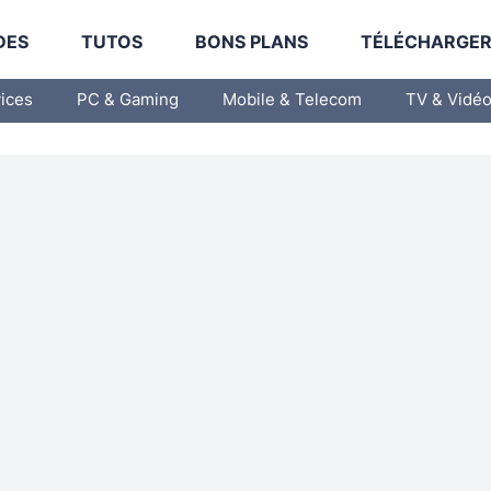
DES
TUTOS
BONS PLANS
TÉLÉCHARGE
vices
PC & Gaming
Mobile & Telecom
TV & Vidé