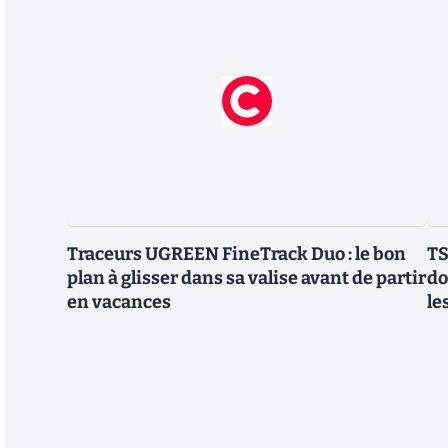
Traceurs UGREEN FineTrack Duo : le bon
TS
plan à glisser dans sa valise avant de partir
do
en vacances
le