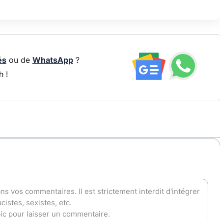
és
ou de
WhatsApp
?
h !