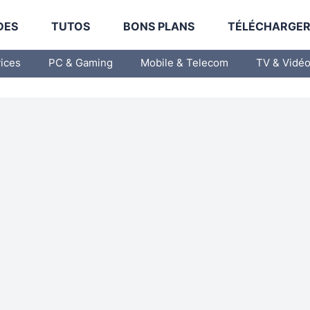
DES
TUTOS
BONS PLANS
TÉLÉCHARGE
vices
PC & Gaming
Mobile & Telecom
TV & Vidé