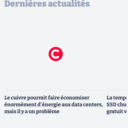
Dernières actualités
Le cuivre pourrait faire économiser
La tempér
énormément d'énergie aux data centers,
SSD chuc
mais il y a un problème
gratuit v