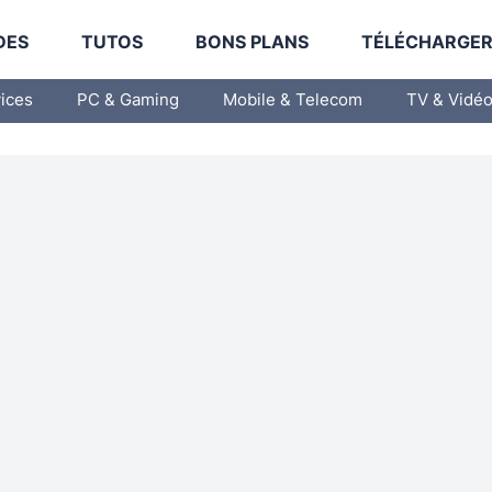
DES
TUTOS
BONS PLANS
TÉLÉCHARGE
vices
PC & Gaming
Mobile & Telecom
TV & Vidé