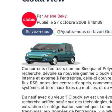
Par
Ariane Beky
.
Publié le
27 octobre 2008 à 16h39
Suivez-nous
Ajoutez-nous en favori
Goo
Concurrents d'éditeurs comme Sinequa et Polysp
recherche, dévoile sa nouvelle gamme
CloudVi
interne et externe à l'entreprise, celle-ci couvre
flux RSS, notes des centres d'appels, commentai
systèmes et terminaux fixes ou mobiles, et du 
Du neuf avec du vieux ? CloudView est une évol
recherche unifiée basée sur des technologies de :
extraction et catégorisation sémantique. Le mo
transversal aux données de l'entreprise,
« quell