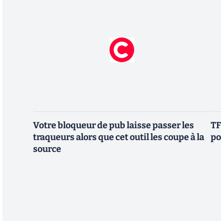
Votre bloqueur de pub laisse passer les
TF
traqueurs alors que cet outil les coupe à la
po
source