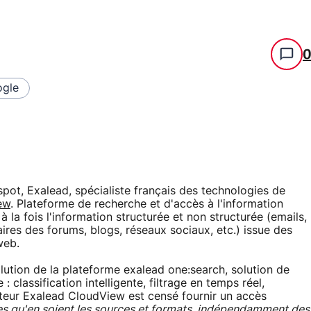
gle
ot, Exalead, spécialiste français des technologies de
ew
. Plateforme de recherche et d'accès à l'information
 à la fois l'information structurée et non structurée (emails,
res des forums, blogs, réseaux sociaux, etc.) issue des
web.
ution de la plateforme exalead one:search, solution de
 classification intelligente, filtrage en temps réel,
teur Exalead CloudView est censé fournir un accès
es qu'en soient les sources et formats, indépendamment des