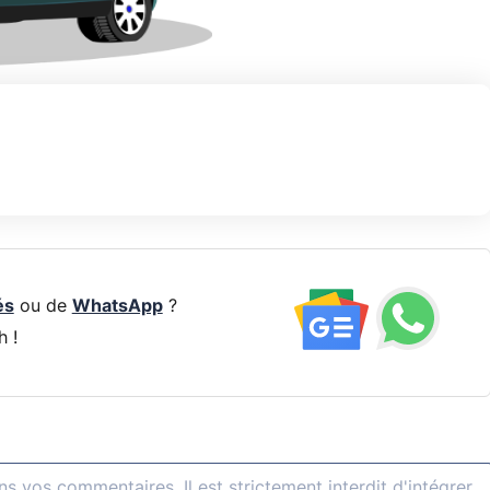
és
ou de
WhatsApp
?
h !