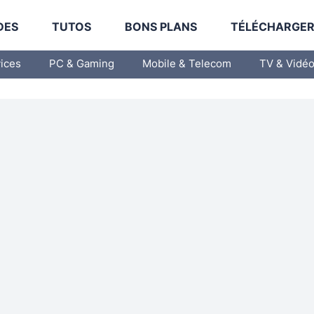
DES
TUTOS
BONS PLANS
TÉLÉCHARGE
vices
PC & Gaming
Mobile & Telecom
TV & Vidé