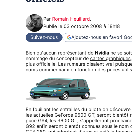
Par
Romain Heuillard
.
Publié le
03 octobre 2008 à 18h18
Suivez-nous
Ajoutez-nous en favori
Goo
Bien qu'aucun représentant de
Nvidia
ne se soit
nommage du concepteur de
cartes graphiques
plus officielle. Les rumeurs disaient vrai puisqu
noms commerciaux en fonction des puces utilis
En fouillant les entrailles du pilote on découvre
les actuelles GeForce 9500 GT, seront bientô
puce G94, les 9600 GT, s'appelleront prochai
G92 enfin seront bientôt connues sous le nom