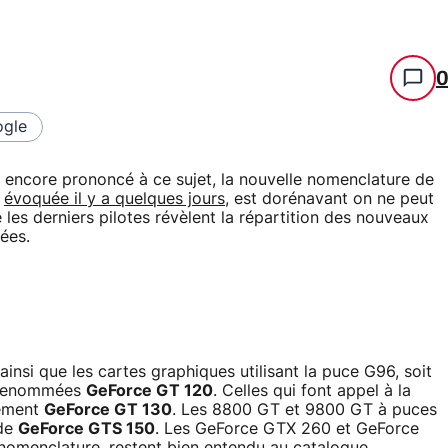
gle
 encore prononcé à ce sujet, la nouvelle nomenclature de
,
évoquée il y a quelques jours
, est dorénavant on ne peut
e les derniers pilotes révèlent la répartition des nouveaux
ées.
 ainsi que les cartes graphiques utilisant la puce G96, soit
t renommées
GeForce GT 120
. Celles qui font appel à la
nement
GeForce GT 130
. Les 8800 GT et 9800 GT à puces
 de
GeForce GTS 150
. Les GeForce GTX 260 et GeForce