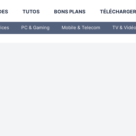
DES
TUTOS
BONS PLANS
TÉLÉCHARGE
vices
PC & Gaming
Mobile & Telecom
TV & Vidé