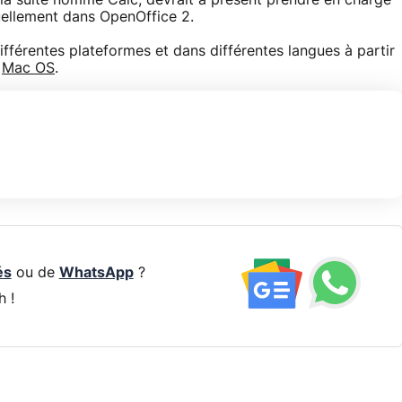
 la suite nommé Calc, devrait à présent prendre en charge
ellement dans OpenOffice 2.
fférentes plateformes et dans différentes langues à partir
t
Mac OS
.
és
ou de
WhatsApp
?
h !