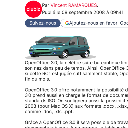
Par
Vincent RAMARQUES
.
Publié le
08 septembre 2008 à 09h41
Suivez-nous
Ajoutez-nous en favori
Goo
OpenOffice 3.0, la célèbre suite bureautique libr
son nez dans peu de temps. Ainsi, OpenOffice 3.0
si cette RC1 est jugée suffisamment stable, Open
fin du mois.
OpenOffice 3.0 offre notamment la possibilité 
3.0 prend aussi en charge le format de docume
standards ISO. On soulignera aussi la possibilité
2008 (pour Mac OS X) aux formats .docx, .xlsx, 
comme .doc, .xls, .ppt.
Grâce à OpenOffice 3.0 il sera possible de trava