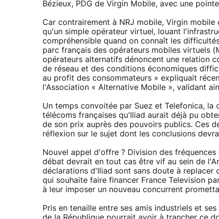
Bézieux, PDG de Virgin Mobile, avec une point
Car contrairement à NRJ mobile, Virgin mobile o
qu'un simple opérateur virtuel, louant l'infras
compréhensible quand on connaît les difficultés 
parc français des opérateurs mobiles virtuels (M
opérateurs alternatifs dénoncent une relation c
de réseau et des conditions économiques diffic
au profit des consommateurs » expliquait réc
l'Association « Alternative Mobile », validant ains
Un temps convoitée par Suez et Telefonica, la 
télécoms françaises qu'Iliad aurait déjà pu obte
de son prix auprès des pouvoirs publics. Ces der
réflexion sur le sujet dont les conclusions devr
Nouvel appel d'offre ? Division des fréquences e
débat devrait en tout cas être vif au sein de l
déclarations d'Iliad sont sans doute à replacer
qui souhaite faire financer France Television p
à leur imposer un nouveau concurrent promettan
Pris en tenaille entre ses amis industriels et se
de la République pourrait avoir à trancher ce d