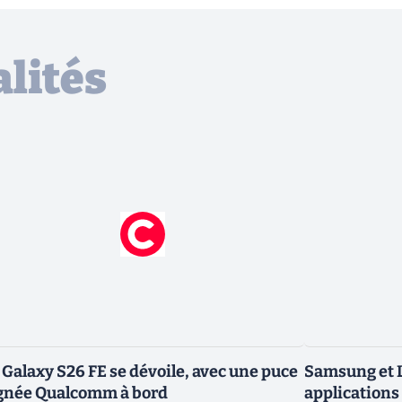
lités
 Galaxy S26 FE se dévoile, avec une puce
Samsung et L
gnée Qualcomm à bord
applications 