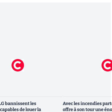
G bannissent les
Avec les incendies part
capables de louer la
offre à son tour une é