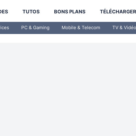
DES
TUTOS
BONS PLANS
TÉLÉCHARGE
vices
PC & Gaming
Mobile & Telecom
TV & Vidé