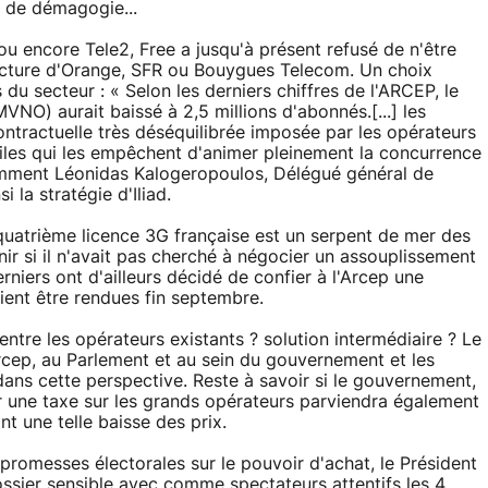
e de démagogie...
u encore Tele2, Free a jusqu'à présent refusé de n'être
tructure d'Orange, SFR ou Bouygues Telecom. Un choix
du secteur : « Selon les derniers chiffres de l'ARCEP, le
VNO) aurait baissé à 2,5 millions d'abonnés.[...] les
ontractuelle très déséquilibrée imposée par les opérateurs
iles qui les empêchent d'animer pleinement la concurrence
emment Léonidas Kalogeropoulos, Délégué général de
i la stratégie d'Iliad.
quatrième licence 3G française est un serpent de mer des
nir si il n'avait pas cherché à négocier un assouplissement
niers ont d'ailleurs décidé de confier à l'Arcep une
aient être rendues fin septembre.
ntre les opérateurs existants ? solution intermédiaire ? Le
'Arcep, au Parlement et au sein du gouvernement et les
 dans cette perspective. Reste à savoir si le gouvernement,
ar une taxe sur les grands opérateurs parviendra également
t une telle baisse des prix.
s promesses électorales sur le pouvoir d'achat, le Président
ossier sensible avec comme spectateurs attentifs les 4