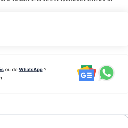
és
ou de
WhatsApp
?
h !