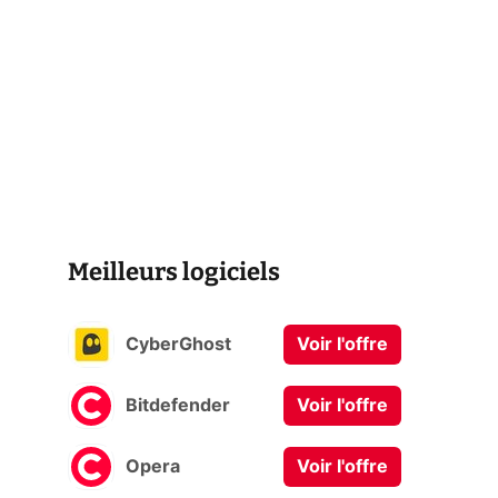
Meilleurs logiciels
CyberGhost
Voir l'offre
Bitdefender
Voir l'offre
Opera
Voir l'offre