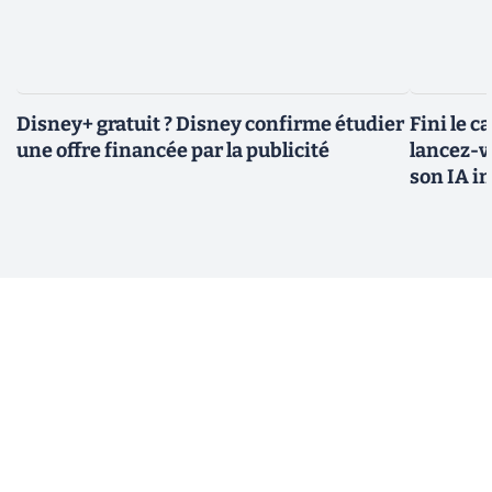
Disney+ gratuit ? Disney confirme étudier
Fini le c
une offre financée par la publicité
lancez-vo
son IA i