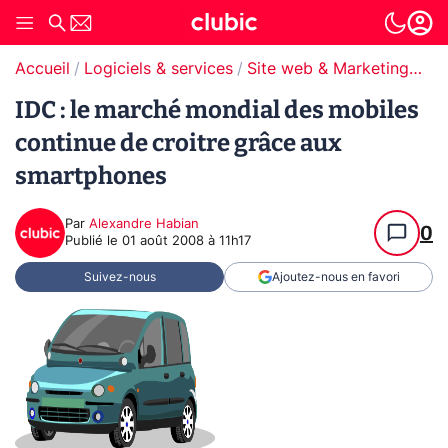
Accueil
Logiciels & services
Site web & Marketing Digital
IDC : le marché mondial des mobiles
continue de croitre grâce aux
smartphones
Par
Alexandre Habian
0
Publié le
01 août 2008 à 11h17
Suivez-nous
Ajoutez-nous en favori