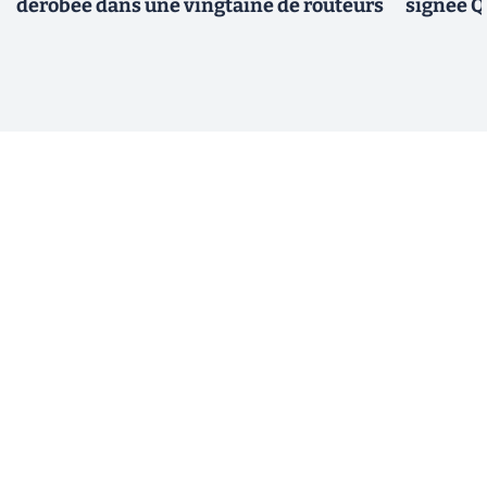
dérobée dans une vingtaine de routeurs
signée 