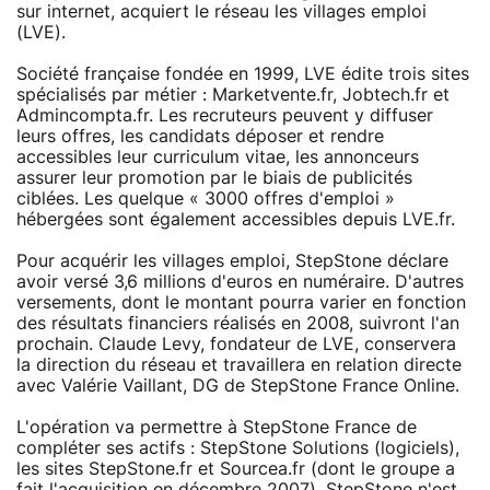
sur internet, acquiert le réseau les villages emploi
(LVE).
Société française fondée en 1999, LVE édite trois sites
spécialisés par métier : Marketvente.fr, Jobtech.fr et
Admincompta.fr. Les recruteurs peuvent y diffuser
leurs offres, les candidats déposer et rendre
accessibles leur curriculum vitae, les annonceurs
assurer leur promotion par le biais de publicités
ciblées. Les quelque « 3000 offres d'emploi »
hébergées sont également accessibles depuis LVE.fr.
Pour acquérir les villages emploi, StepStone déclare
avoir versé 3,6 millions d'euros en numéraire. D'autres
versements, dont le montant pourra varier en fonction
des résultats financiers réalisés en 2008, suivront l'an
prochain. Claude Levy, fondateur de LVE, conservera
la direction du réseau et travaillera en relation directe
avec Valérie Vaillant, DG de StepStone France Online.
L'opération va permettre à StepStone France de
compléter ses actifs : StepStone Solutions (logiciels),
les sites StepStone.fr et Sourcea.fr (dont le groupe a
fait l'acquisition en décembre 2007). StepStone n'est