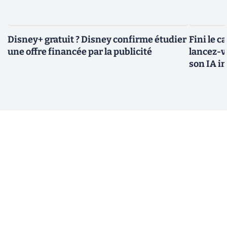
Disney+ gratuit ? Disney confirme étudier
Fini le c
une offre financée par la publicité
lancez-vo
son IA i